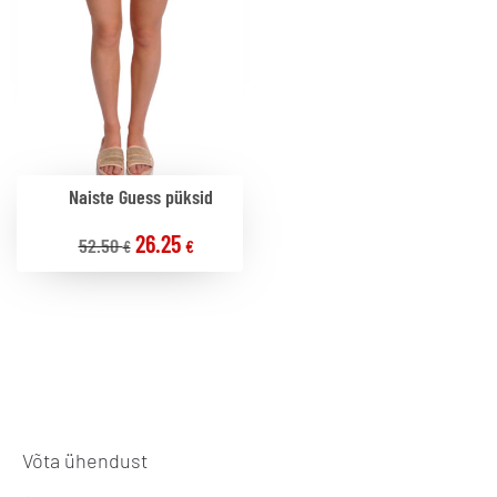
Naiste Guess püksid
26.25
52.50
€
€
Võta ühendust