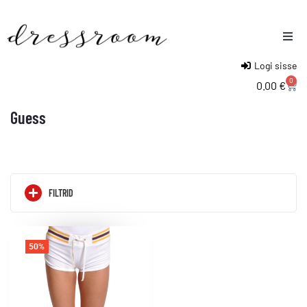
Logi sisse
Naised
0
0.00
€
Mehed
Guess
Lapsed
FILTRID
50%