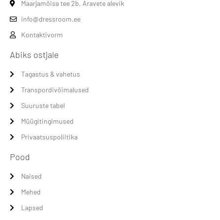
Maarjamõisa tee 2b, Aravete alevik
info@dressroom.ee
Kontaktivorm
Abiks ostjale
Tagastus & vahetus
Transpordivõimalused
Suuruste tabel
Müügitingimused
Privaatsuspoliitika
Pood
Naised
Mehed
Lapsed