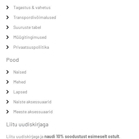
Tagastus & vahetus
Transpordivõimalused
Suuruste tabel
Müügitingimused
Privaatsuspoliitika
Pood
Naised
Mehed
Lapsed
Naiste aksessuaarid
Meeste aksessuaarid
Liitu uudiskirjaga
Liitu uudiskirjaga ja
naudi 10% soodustust esimeselt ostult
.