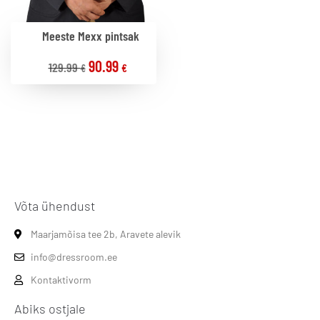
Meeste Mexx pintsak
90.99
129.99
€
€
Võta ühendust
Maarjamõisa tee 2b, Aravete alevik
info@dressroom.ee
Kontaktivorm
Abiks ostjale