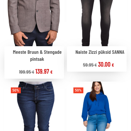
Meeste Bruun & Stengade
Naiste Zizzi püksid SANNA
pintsak
30.00
59.95
€
€
139.97
199.95
€
€
50%
50%