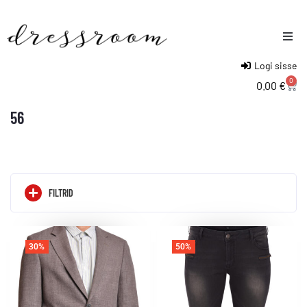
Logi sisse
Naised
0
0.00
€
Mehed
56
Lapsed
FILTRID
30%
50%