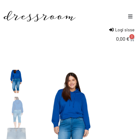
Logi sisse
Naised
0
0.00
€
Mehed
Lapsed