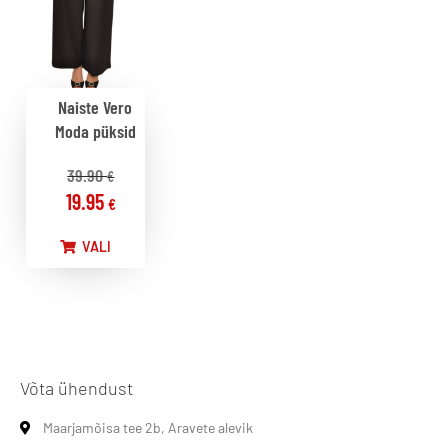
Naiste Vero
Moda püksid
39.90
€
19.95
€
VALI
Võta ühendust
Maarjamõisa tee 2b, Aravete alevik