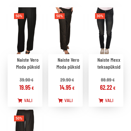
50%
50%
30%
Naiste Vero
Naiste Vero
Naiste Mexx
Moda püksid
Moda püksid
teksapüksid
39.90
29.90
88.89
€
€
€
19.95
14.95
62.22
€
€
€
VALI
VALI
VALI
50%