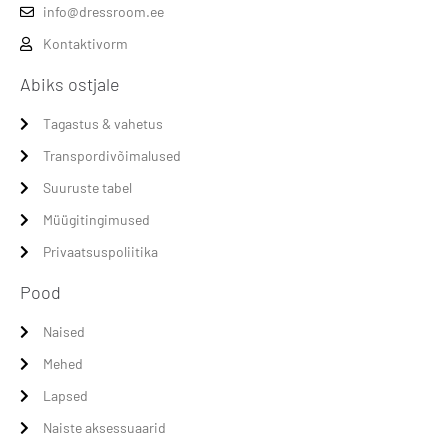
info@dressroom.ee
Kontaktivorm
Abiks ostjale
Tagastus & vahetus
Transpordivõimalused
Suuruste tabel
Müügitingimused
Privaatsuspoliitika
Pood
Naised
Mehed
Lapsed
Naiste aksessuaarid