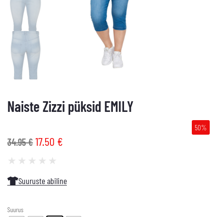
Naiste Zizzi püksid EMILY
50%
17.50
€
34.95
€
★
★
★
★
★
Suuruste abiline
Suurus