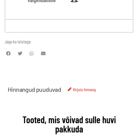
Valgendamine
Jaga ka teistega:
Hinnangud puuduvad
Kirjuta hinnang
Tooted, mis võivad sulle huvi
pakkuda