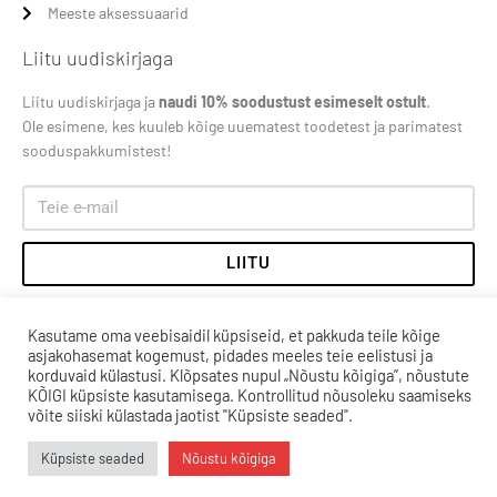
Meeste aksessuaarid
Liitu uudiskirjaga
Liitu uudiskirjaga ja
naudi 10% soodustust esimeselt ostult
.
Ole esimene, kes kuuleb kõige uuematest toodetest ja parimatest
sooduspakkumistest!
LIITU
Kasutame oma veebisaidil küpsiseid, et pakkuda teile kõige
asjakohasemat kogemust, pidades meeles teie eelistusi ja
korduvaid külastusi. Klõpsates nupul „Nõustu kõigiga”, nõustute
KÕIGI küpsiste kasutamisega. Kontrollitud nõusoleku saamiseks
võite siiski külastada jaotist "Küpsiste seaded".
Küpsiste seaded
Nõustu kõigiga