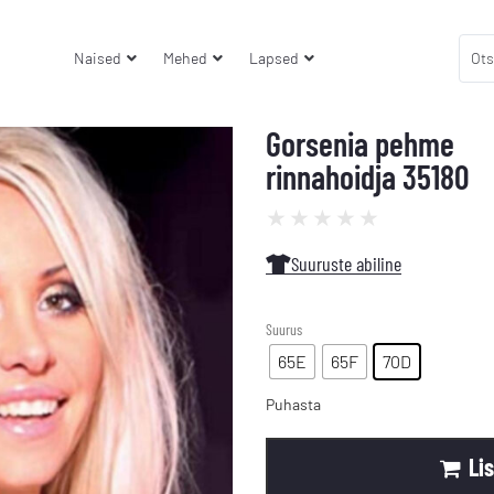
Naised
Mehed
Lapsed
Gorsenia pehme
rinnahoidja 35180
★
★
★
★
★
Suuruste abiline
Suurus
65E
65F
70D
Puhasta
Li