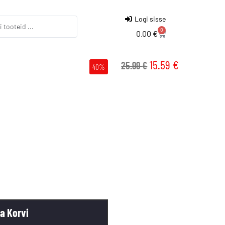
Logi sisse
0
0.00
€
15.59
€
25.99
€
40%
sa Korvi