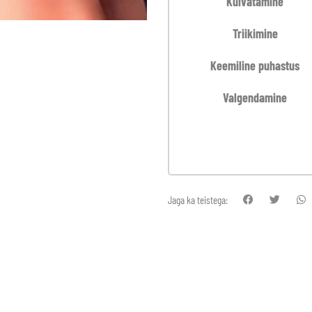
Kuivatamine
Triikimine
Keemiline puhastus
Valgendamine
Jaga ka teistega: