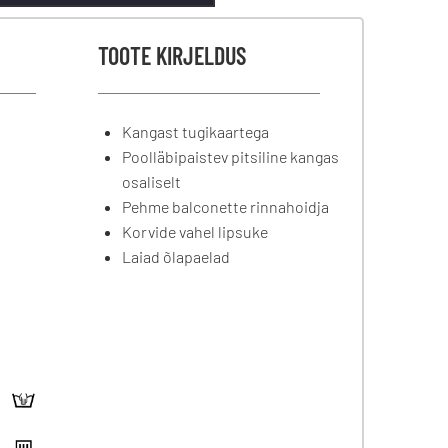
TOOTE KIRJELDUS
Kangast tugikaartega
Poolläbipaistev pitsiline kangas
osaliselt
Pehme balconette rinnahoidja
Korvide vahel lipsuke
Laiad õlapaelad