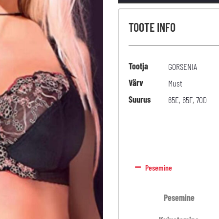
TOOTE INFO
Tootja
GORSENIA
Värv
Must
Suurus
65E
,
65F
,
70D
Pesemine
Pesemine