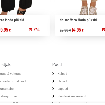
ero Moda püksid
Naiste Vero Moda püksid
19.95
14.95
VALI
29.90
€
€
€
ostjale
Pood
stus & vahetus
Naised
spordivõimalused
Mehed
uste tabel
Lapsed
gitingimused
Naiste aksessuaarid
aatsuspoliitika
Meeste aksessuaarid