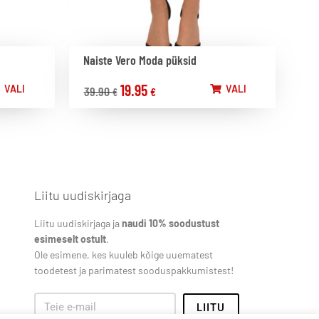
Naiste Vero Moda püksid
19.95
VALI
VALI
39.90
€
€
Liitu uudiskirjaga
Liitu uudiskirjaga ja
naudi 10% soodustust
esimeselt ostult
.
Ole esimene, kes kuuleb kõige uuematest
toodetest ja parimatest sooduspakkumistest!
LIITU