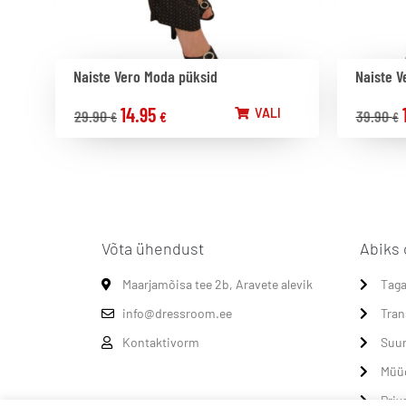
Naiste Vero Moda püksid
Naiste V
14.95
VALI
29.90
39.90
€
€
€
Võta ühendust
Abiks 
Maarjamõisa tee 2b, Aravete alevik
Taga
info@dressroom.ee
Tran
Kontaktivorm
Suur
Müü
Priv