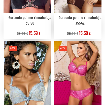
Gorsenia pehme rinnahoidja
Gorsenia pehme rinnahoidja
35180
35542
15.59
15.59
25.99
25.99
€
€
€
€
40%
40%