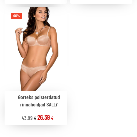
40%
Gorteks polsterdatud
rinnahoidjad SALLY
26.39
43.99
€
€