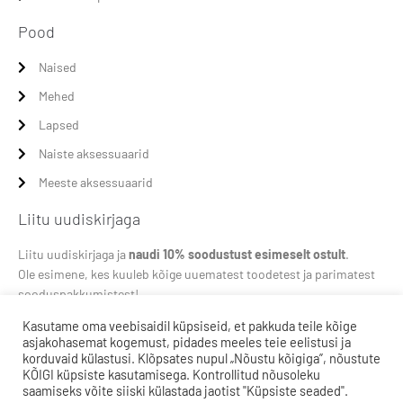
Pood
Naised
Mehed
Lapsed
Naiste aksessuaarid
Meeste aksessuaarid
Liitu uudiskirjaga
Liitu uudiskirjaga ja
naudi 10% soodustust esimeselt ostult
.
Ole esimene, kes kuuleb kõige uuematest toodetest ja parimatest
sooduspakkumistest!
Kasutame oma veebisaidil küpsiseid, et pakkuda teile kõige
asjakohasemat kogemust, pidades meeles teie eelistusi ja
korduvaid külastusi. Klõpsates nupul „Nõustu kõigiga”, nõustute
KÕIGI küpsiste kasutamisega. Kontrollitud nõusoleku
LIITU
saamiseks võite siiski külastada jaotist "Küpsiste seaded".