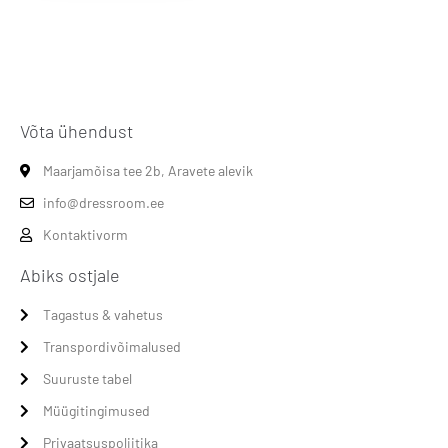
Võta ühendust
Maarjamõisa tee 2b, Aravete alevik
info@dressroom.ee
Kontaktivorm
Abiks ostjale
Tagastus & vahetus
Transpordivõimalused
Suuruste tabel
Müügitingimused
Privaatsuspoliitika