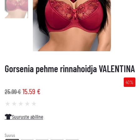
Gorsenia pehme rinnahoidja VALENTINA
40%
15.59
€
25.99
€
★
★
★
★
★
Suuruste abiline
Suurus