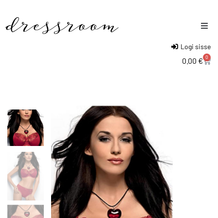
Logi sisse
Naised
0
0.00
€
Mehed
Lapsed