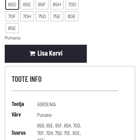
65D
65E
65F
65H
70D
70F
70H
75D
75E
80E
85E
Puhasta
Lisa Korvi
TOOTE INFO
Tootja
GORSENIA
Värv
Punane
65D
,
65E
,
65F
,
65H
,
70D
,
Suurus
70F
,
70H
,
75D
,
75E
,
80E
,