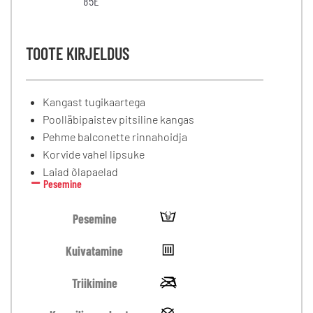
85E
TOOTE KIRJELDUS
Kangast tugikaartega
Poolläbipaistev pitsiline kangas
Pehme balconette rinnahoidja
Korvide vahel lipsuke
Laiad õlapaelad
Pesemine
Pesemine
Kuivatamine
Triikimine