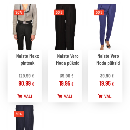
30%
50%
50%
Naiste Mexx
Naiste Vero
Naiste Vero
pintsak
Moda püksid
Moda püksid
129.99
39.90
39.90
€
€
€
90.99
19.95
19.95
€
€
€
VALI
VALI
VALI
50%