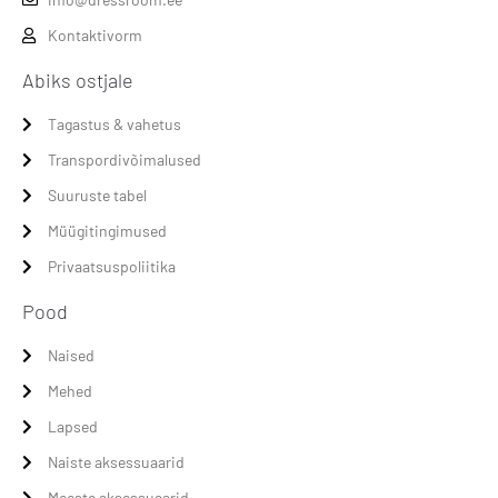
Kontaktivorm
Abiks ostjale
Tagastus & vahetus
Transpordivõimalused
Suuruste tabel
Müügitingimused
Privaatsuspoliitika
Pood
Naised
Mehed
Lapsed
Naiste aksessuaarid
Meeste aksessuaarid