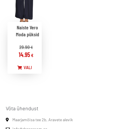
Naiste Vero
Moda püksid
29.90
€
14.95
€
VALI
Võta ühendust
Maarjamõisa tee 2b, Aravete alevik
info@dressroom.ee