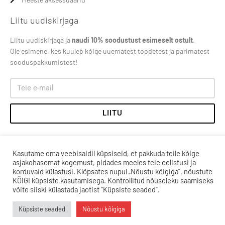
Liitu uudiskirjaga
Liitu uudiskirjaga ja
naudi 10% soodustust esimeselt ostult
.
Ole esimene, kes kuuleb kõige uuematest toodetest ja parimatest
sooduspakkumistest!
LIITU
Kasutame oma veebisaidil küpsiseid, et pakkuda teile kõige
asjakohasemat kogemust, pidades meeles teie eelistusi ja
korduvaid külastusi. Klõpsates nupul „Nõustu kõigiga”, nõustute
KÕIGI küpsiste kasutamisega. Kontrollitud nõusoleku saamiseks
võite siiski külastada jaotist "Küpsiste seaded".
Küpsiste seaded
Nõustu kõigiga